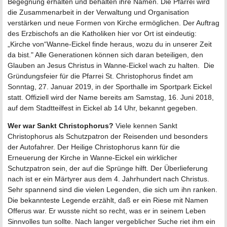
Begegnung erhalten und behalten ihre Namen. Die Pfarrei wird
die Zusammenarbeit in der Verwaltung und Organisation
verstärken und neue Formen von Kirche ermöglichen. Der Auftrag
des Erzbischofs an die Katholiken hier vor Ort ist eindeutig:
„Kirche von“Wanne-Eickel finde heraus, wozu du in unserer Zeit
da bist." Alle Generationen können sich daran beteiligen, den
Glauben an Jesus Christus in Wanne-Eickel wach zu halten. Die
Gründungsfeier für die Pfarrei St. Christophorus findet am
Sonntag, 27. Januar 2019, in der Sporthalle im Sportpark Eickel
statt. Offiziell wird der Name bereits am Samstag, 16. Juni 2018,
auf dem Stadtteilfest in Eickel ab 14 Uhr, bekannt gegeben.
Wer war Sankt Christophorus?
Viele kennen Sankt
Christophorus als Schutzpatron der Reisenden und besonders
der Autofahrer. Der Heilige Christophorus kann für die
Erneuerung der Kirche in Wanne-Eickel ein wirklicher
Schutzpatron sein, der auf die Sprünge hilft. Der Überlieferung
nach ist er ein Märtyrer aus dem 4. Jahrhundert nach Christus.
Sehr spannend sind die vielen Legenden, die sich um ihn ranken.
Die bekannteste Legende erzählt, daß er ein Riese mit Namen
Offerus war. Er wusste nicht so recht, was er in seinem Leben
Sinnvolles tun sollte. Nach langer vergeblicher Suche riet ihm ein